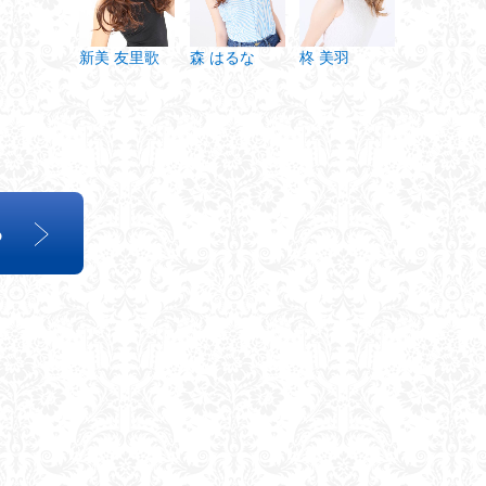
新美 友里歌
柊 美羽
森 はるな
ら