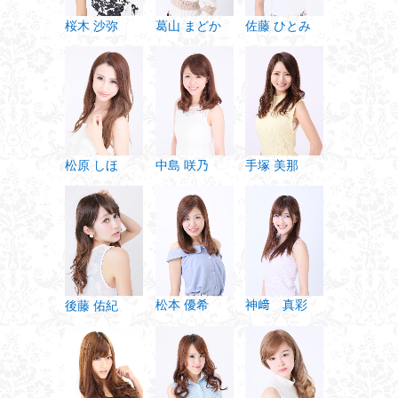
桜木 沙弥
葛山 まどか
佐藤 ひとみ
松原 しほ
中島 咲乃
手塚 美那
神﨑 真彩
松本 優希
後藤 佑紀