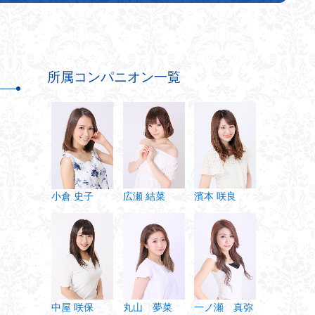
所属コンパニオン一覧
濱本 咲良
広瀬 結菜
小倉 史子
丸山 夢菜
一ノ瀬 真弥
中屋 咲保