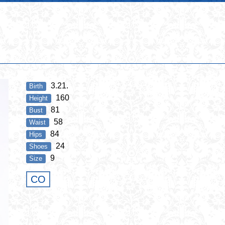
3.21.
Birth
160
Height
81
Bust
58
Waist
84
Hips
24
Shoes
9
Size
CO