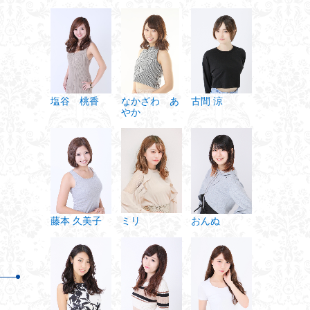
なかざわ あ
古間 涼
塩谷 桃香
やか
ミリ
藤本 久美子
おんぬ